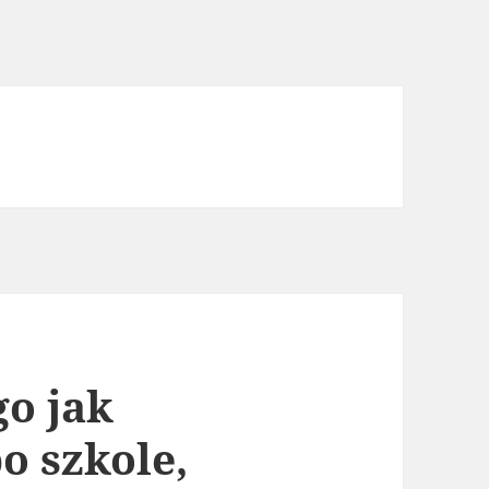
go jak
po szkole,