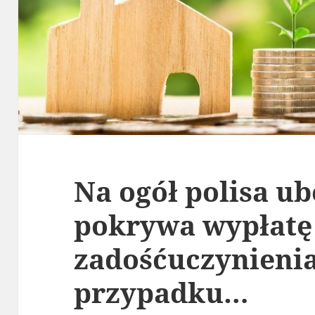
Na ogół polisa u
pokrywa wypłatę
zadośćuczynieni
przypadku…