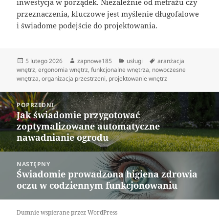
inwestycja w porządek. Niezależnie od metrażu czy
przeznaczenia, kluczowe jest myślenie długofalowe
i świadome podejście do projektowania.
Data
Autor
Kategorie
Tagi
5 lutego 2026
zapnowe185
usługi
aranżacja
publikacji
wnętrz
,
ergonomia wnętrz
,
funkcjonalne wnętrza
,
nowoczesne
wnętrza
,
organizacja przestrzeni
,
projektowanie wnętrz
Nawigacja
POPRZEDNI
wpisu
Jak świadomie przygotować
Poprzedni
zoptymalizowane automatyczne
wpis:
nawadnianie ogrodu
NASTĘPNY
Świadomie prowadzona higiena zdrowia
Następny
oczu w codziennym funkcjonowaniu
wpis:
Dumnie wspierane przez WordPress